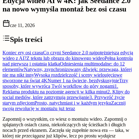
Edycja wideo AI w 4K: jak Seedance 2.0
na nowo wymyśla montaż bez osi czasu
cze 11, 2026
Spis treści
Koniec ery osi czasu
Co czyni Seedance 2.0 najpotężniejszą edycją
wideo z AI?
Z tekstu lub obrazu do kinowego wideo
Pełna kontrola
nad pierwszą i ostatnią klatką
Odniesienia multimodalne: do 12
elementów
Natywny, zsynchronizowany dźwięk: przewaga, której
nie ma nikt inny
Wysoka rozdzielczość i sceny wieloujęciowe
stworzone na świat 4K
Numer 1 na świecie, bezdyskusyjnie
Trzy
sposoby, które wywrócą Twój workflow do góry nogami
1.
Reklama produktu na poziomie agencji w kilka minut
2. Klipy do
social mediów, które zatrzymują przewijanie
3. Przywróć życie
starym zdjęciom
Prosto, natychmiast i w każdym języku
Zacznij
swoją rewolucję w montażu już teraz
Zapomnij o wszystkim, co wiesz o montażu wideo. Zapomnij o
splątanych osiach czasu, niekończących się ścieżkach i długich
nocach przed ekranem. Zaczęła się zupełnie nowa era — taka, w
której nie
przeciągasz
już klipów, lecz po prostu
wydajesz