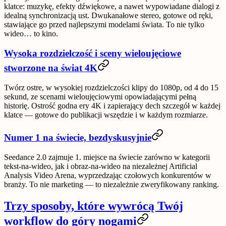
klatce
: muzykę, efekty dźwiękowe, a nawet wypowiadane dialogi z
idealną synchronizacją ust. Dwukanałowe stereo, gotowe od ręki,
stawiające go przed najlepszymi modelami świata. To nie tylko
wideo… to kino.
Wysoka rozdzielczość i sceny wieloujęciowe
stworzone na świat 4K
Twórz
ostre, w wysokiej rozdzielczości
klipy do
1080p
, od 4 do 15
sekund, ze scenami wieloujęciowymi opowiadającymi pełną
historię. Ostrość godna ery 4K i zapierający dech szczegół w każdej
klatce — gotowe do publikacji wszędzie i w każdym rozmiarze.
Numer 1 na świecie, bezdyskusyjnie
Seedance 2.0 zajmuje
1. miejsce na świecie
zarówno w kategorii
tekst-na-wideo, jak i obraz-na-wideo na niezależnej Artificial
Analysis Video Arena, wyprzedzając czołowych konkurentów w
branży. To nie marketing — to niezależnie zweryfikowany ranking.
Trzy sposoby, które wywrócą Twój
workflow do góry nogami