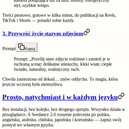
kamera podążająca tuż za nim, modny, energetyczny
styl, szybkie tempo.
Treści pionowe, gotowe w kilka minut, do publikacji na Reels,
TikTok i Shorts — poradzi sobie każdy.
3. Przywróć życie starym zdjęciom
Prompt
Kopiuj
Prompt: „Prześlij stare zdjęcie rodzinne i zamień je w
ruchomą scenę: delikatne uśmiechy, lekki wiatr, ciepłe
światło, naturalny, realistyczny ruch.
Chwila zamrożona od dekad… znów oddycha. To magia, która
jeszcze wczoraj była niemożliwa.
Prosto, natychmiast i w każdym języku
Bez instalacji, bez kolejki, bez drogiego sprzętu. Wszystko działa w
przeglądarce. A Seedance 2.0 rozumie polecenia po polsku,
angielsku, arabsku, chińsku, japońsku i koreańsku — zapisz swój
pomysł we własnym języku.