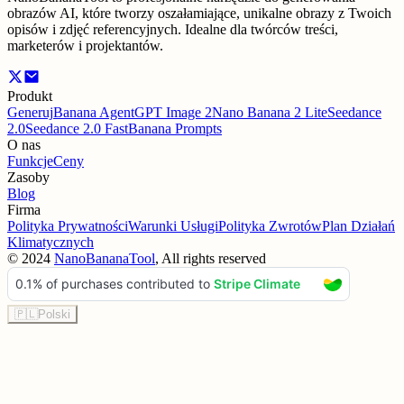
obrazów AI, które tworzy oszałamiające, unikalne obrazy z Twoich
opisów i zdjęć referencyjnych. Idealne dla twórców treści,
marketerów i projektantów.
Produkt
Generuj
Banana Agent
GPT Image 2
Nano Banana 2 Lite
Seedance
2.0
Seedance 2.0 Fast
Banana Prompts
O nas
Funkcje
Ceny
Zasoby
Blog
Firma
Polityka Prywatności
Warunki Usługi
Polityka Zwrotów
Plan Działań
Klimatycznych
©
2024
NanoBananaTool
, All rights reserved
🇵🇱
Polski