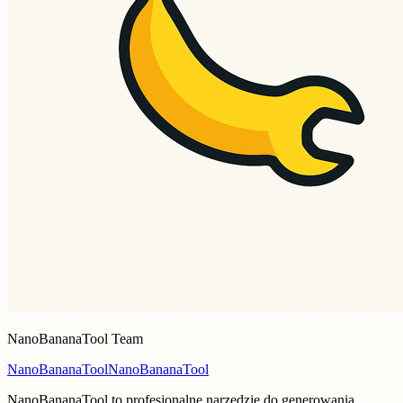
NanoBananaTool Team
NanoBananaTool
NanoBananaTool
NanoBananaTool to profesjonalne narzędzie do generowania