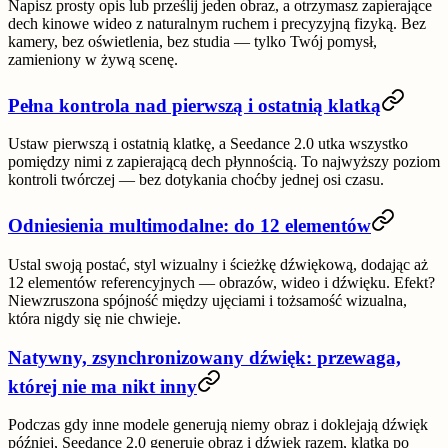
Napisz prosty opis lub prześlij jeden obraz, a otrzymasz zapierające
dech kinowe wideo z naturalnym ruchem i precyzyjną fizyką. Bez
kamery, bez oświetlenia, bez studia — tylko Twój pomysł,
zamieniony w żywą scenę.
Pełna kontrola nad pierwszą i ostatnią klatką
Ustaw pierwszą i ostatnią klatkę, a Seedance 2.0 utka wszystko
pomiędzy nimi z zapierającą dech płynnością. To najwyższy poziom
kontroli twórczej — bez dotykania choćby jednej osi czasu.
Odniesienia multimodalne: do 12 elementów
Ustal swoją postać, styl wizualny i ścieżkę dźwiękową, dodając aż
12 elementów referencyjnych
— obrazów, wideo i dźwięku. Efekt?
Niewzruszona spójność między ujęciami i tożsamość wizualna,
która nigdy się nie chwieje.
Natywny, zsynchronizowany dźwięk: przewaga,
której nie ma nikt inny
Podczas gdy inne modele generują niemy obraz i doklejają dźwięk
później, Seedance 2.0 generuje
obraz i dźwięk razem, klatka po