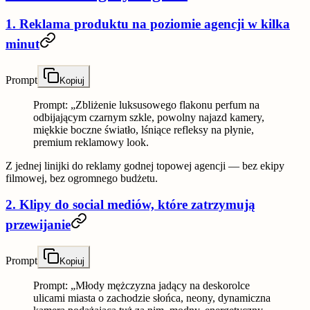
1. Reklama produktu na poziomie agencji w kilka
minut
Prompt
Kopiuj
Prompt: „Zbliżenie luksusowego flakonu perfum na
odbijającym czarnym szkle, powolny najazd kamery,
miękkie boczne światło, lśniące refleksy na płynie,
premium reklamowy look.
Z jednej linijki do reklamy godnej topowej agencji — bez ekipy
filmowej, bez ogromnego budżetu.
2. Klipy do social mediów, które zatrzymują
przewijanie
Prompt
Kopiuj
Prompt: „Młody mężczyzna jadący na deskorolce
ulicami miasta o zachodzie słońca, neony, dynamiczna