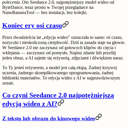
polecenia
. Oto
Seedance 2.0
, najpotężniejszy model wideo od
ByteDance, teraz prosto w Twojej przeglądarce na
NanoBananaTool
— bez instalacji, bez kolejki.
Koniec ery osi czasu
Przez dwadzieścia lat „edycja wideo" oznaczała to samo: oś czasu,
nożyczki i nieskończoną cierpliwość. Dziś ta zasada staje na głowie.
W Seedance 2.0 nie zaczynasz od gotowych klipów do cięcia i
wklejania — zaczynasz od
pomysłu
. Napisz zdanie lub prześlij
jeden obraz, a AI zajmie się reżyserią, zdjęciami i dźwiękiem naraz.
To Ty jesteś reżyserem, a model jest całą ekipą. Żadnej krzywej
uczenia, żadnego skomplikowanego oprogramowania, żadnej
biblioteki materiałów. To
edycja wideo z AI
w najprawdziwszym
sensie.
Co czyni Seedance 2.0 najpotężniejszą
edycją wideo z AI?
Z tekstu lub obrazu do kinowego wideo