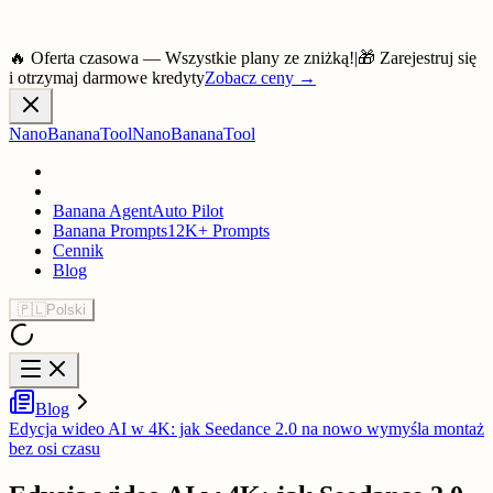
🔥 Oferta czasowa — Wszystkie plany ze zniżką!
|
🎁 Zarejestruj się
i otrzymaj darmowe kredyty
Zobacz ceny
→
NanoBananaTool
NanoBananaTool
Banana Agent
Auto Pilot
Banana Prompts
12K+ Prompts
Cennik
Blog
🇵🇱
Polski
Blog
Edycja wideo AI w 4K: jak Seedance 2.0 na nowo wymyśla montaż
bez osi czasu