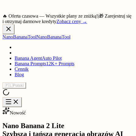
🔥 Oferta czasowa — Wszystkie plany ze zniżką!
|
🎁 Zarejestruj się
i otrzymaj darmowe kredyty
Zobacz ceny
→
NanoBananaTool
NanoBananaTool
Banana Agent
Auto Pilot
Banana Prompts
12K+ Prompts
Cennik
Blog
🇵🇱
Polski
Nowość
Nano Banana 2 Lite
Szybsza i tańsza generacja obrazów AI