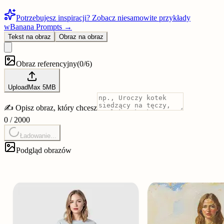
Potrzebujesz inspiracji? Zobacz niesamowite przykłady
w
Banana Prompts →
Tekst na obraz
Obraz na obraz
Obraz referencyjny
(
0/6
)
Upload
Max
5
MB
✍️ Opisz obraz, który chcesz
0
/
2000
Ładowanie...
Podgląd obrazów