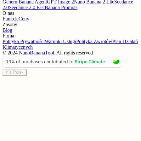
Generuj
Banana Agent
GPT Image 2
Nano Banana 2 Lite
Seedance
2.0
Seedance 2.0 Fast
Banana Prompts
O nas
Funkcje
Ceny
Zasoby
Blog
Firma
Polityka Prywatności
Warunki Usługi
Polityka Zwrotów
Plan Działań
Klimatycznych
©
2024
NanoBananaTool
, All rights reserved
🇵🇱
Polski