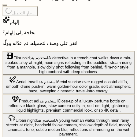
جارٍ التحميل...
إلهام
بحاجة إلى إلهام؟
انقر على وصف لتحميله، ثم عدّله وولّد.
A detective in a trench coat walks down a rain-
استخدم هذا
Film noir
soaked alley at night, neon signs reflecting in the puddles, steam rising
from a manhole, slow dolly shot following from behind, film-noir style,
high contrast with deep shadows.
Aerial sunrise over rugged coastal cliffs,
استخدم هذا
Aerial travel
smooth drone push-in, warm golden-hour color grade, soft atmospheric
haze, sweeping cinematic travel-intro energy.
Close-up of a luxury perfume bottle on
استخدم هذا
Product ad
reflective black glass, slow camera dolly-in, soft rim light, glistening
liquid highlights, premium commercial look, crisp 4K detail.
A young woman walks through neon rainy
استخدم هذا
Urban night
streets at night, handheld follow camera, shallow depth of field, moody
cinematic tone, subtle motion blur, reflections shimmering on the wet
pavement.