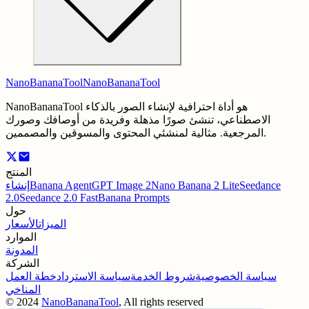
NanoBananaTool
NanoBananaTool
NanoBananaTool هو أداة احترافية لإنشاء الصور بالذكاء
الاصطناعي، تنشئ صورًا مذهلة وفريدة من أوصافك وصورك
المرجعية. مثالية لمنشئي المحتوى والمسوقين والمصممين.
المنتج
Seedance
Nano Banana 2 Lite
GPT Image 2
Banana Agent
إنشاء
2.0
Seedance 2.0 Fast
Banana Prompts
حول
الميزات
الأسعار
الموارد
المدونة
الشركة
سياسة الخصوصية
شروط الخدمة
سياسة الاسترداد
خطة العمل
المناخي
©
2024
NanoBananaTool
, All rights reserved