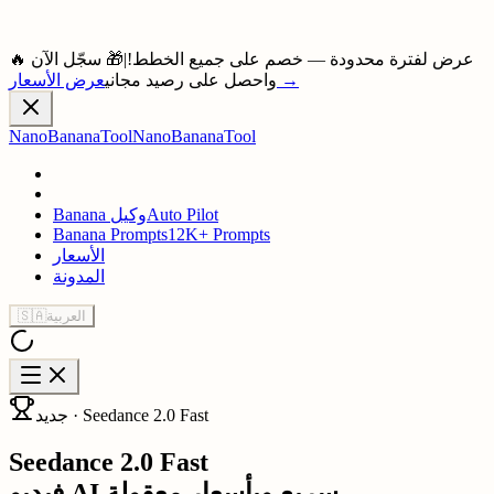
🔥 عرض لفترة محدودة — خصم على جميع الخطط!
|
🎁 سجّل الآن
→
واحصل على رصيد مجاني
عرض الأسعار
NanoBananaTool
NanoBananaTool
Auto Pilot
Banana وكيل
Banana Prompts
12K+ Prompts
الأسعار
المدونة
العربية
🇸🇦
جديد · Seedance 2.0 Fast
Seedance 2.0 Fast
فيديو AI سريع وبأسعار معقولة