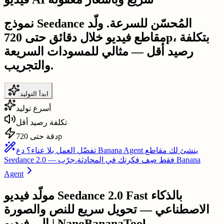
نموذج Seedance المُحسّن للسرعة. ولّد
مقاطع فيديو خلال دقائق حتى 720p، بتكلفة
رصيد أقل — مثالي للمسودات السريعة
والتجريب.
ابدأ التوليد
أسرع توليد
تكلفة رصيد أقل
دقة حتى 720p
تفضّل العمل بلا عناء؟ دع Banana Agent ينشئ لك مقاطع
Seedance 2.0 — فقط صِف فكرتك في المحادثة.
جرّب Banana
Agent
مولّد فيديو Seedance 2.0 Fast بالذكاء
الاصطناعي — تحويل سريع للنص والصورة
إلى فيديو | NanoBananaTool