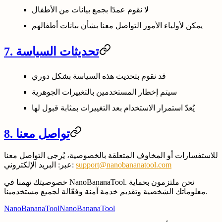
لا نقوم عمدًا بجمع بيانات من الأطفال
يمكن لأولياء الأمور التواصل معنا بشأن بيانات أطفالهم
7. تحديثات السياسة
قد نقوم بتحديث هذه السياسة بشكل دوري
سيتم إخطار المستخدمين بالتغييرات الجوهرية
يُعدّ استمرار الاستخدام بعد التغييرات بمثابة قبول لها
8. تواصل معنا
للاستفسارات أو المخاوف المتعلقة بالخصوصية، يُرجى التواصل معنا
support@nanobananatool.com
عبر: البريد الإلكتروني:
خصوصيتك تهمنا في NanoBananaTool. نحن ملتزمون بحماية
معلوماتك الشخصية وتقديم خدمة آمنة وفعّالة لجميع مستخدمينا.
NanoBananaTool
NanoBananaTool