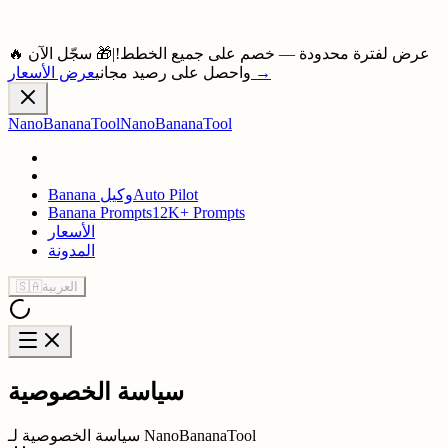
🔥 عرض لفترة محدودة — خصم على جميع الخطط!
|
🎁 سجّل الآن
→
واحصل على رصيد مجاني
عرض الأسعار
NanoBananaTool
NanoBananaTool
Auto Pilot
Banana وكيل
Banana Prompts
12K+ Prompts
الأسعار
المدونة
العربية
🇸🇦
سياسة الخصوصية
سياسة الخصوصية لـ NanoBananaTool