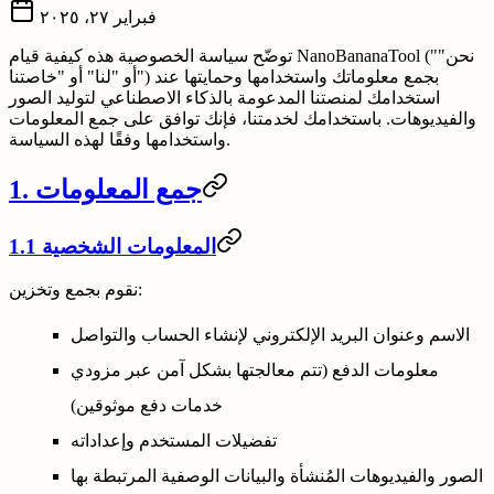
فبراير ٢٧، ٢٠٢٥
توضّح سياسة الخصوصية هذه كيفية قيام NanoBananaTool ("نحن"
أو "لنا" أو "خاصتنا") بجمع معلوماتك واستخدامها وحمايتها عند
استخدامك لمنصتنا المدعومة بالذكاء الاصطناعي لتوليد الصور
والفيديوهات. باستخدامك لخدمتنا، فإنك توافق على جمع المعلومات
واستخدامها وفقًا لهذه السياسة.
1. جمع المعلومات
1.1 المعلومات الشخصية
نقوم بجمع وتخزين:
الاسم وعنوان البريد الإلكتروني لإنشاء الحساب والتواصل
معلومات الدفع (تتم معالجتها بشكل آمن عبر مزودي
خدمات دفع موثوقين)
تفضيلات المستخدم وإعداداته
الصور والفيديوهات المُنشأة والبيانات الوصفية المرتبطة بها