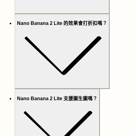
Nano Banana 2 Lite 的效果會打折扣嗎？
Nano Banana 2 Lite 支援圖生圖嗎？