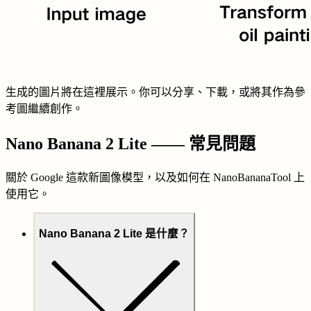
生成的圖片將在這裡展示。你可以分享、下載，或將其作為參
考圖繼續創作。
Nano Banana 2 Lite —— 常見問題
關於 Google 這款新圖像模型，以及如何在 NanoBananaTool 上
使用它。
Nano Banana 2 Lite 是什麼？