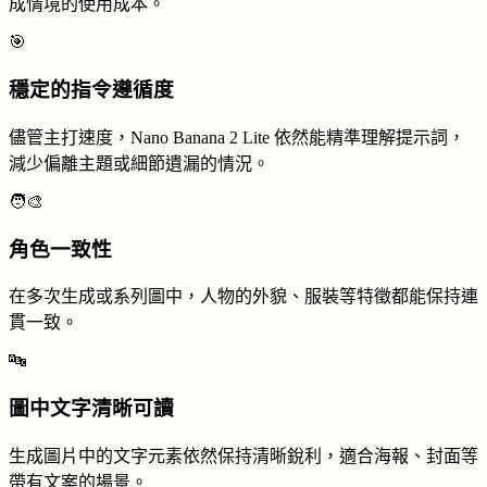
成情境的使用成本。
🎯
穩定的指令遵循度
儘管主打速度，Nano Banana 2 Lite 依然能精準理解提示詞，
減少偏離主題或細節遺漏的情況。
🧑‍🎨
角色一致性
在多次生成或系列圖中，人物的外貌、服裝等特徵都能保持連
貫一致。
🔤
圖中文字清晰可讀
生成圖片中的文字元素依然保持清晰銳利，適合海報、封面等
帶有文案的場景。