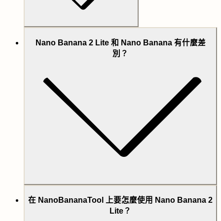
Nano Banana 2 Lite 和 Nano Banana 有什麼差
別？
在 NanoBananaTool 上要怎麼使用 Nano Banana 2
Lite？