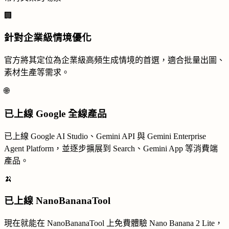
🏢
針對企業級情境優化
官方將其定位為企業級高頻生成情境的首選，適合批量出圖、
素材生產等需求。
🌐
已上線 Google 全線產品
已上線 Google AI Studio、Gemini API 與 Gemini Enterprise
Agent Platform，並逐步擴展到 Search、Gemini App 等消費端
產品。
🍌
已上線 NanoBananaTool
現在就能在 NanoBananaTool 上免費體驗 Nano Banana 2 Lite，