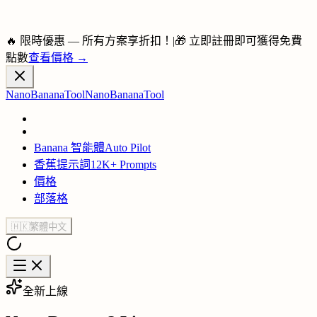
🔥 限時優惠 — 所有方案享折扣！
|
🎁 立即註冊即可獲得免費
點數
查看價格
→
NanoBananaTool
NanoBananaTool
Banana 智能體
Auto Pilot
香蕉提示詞
12K+ Prompts
價格
部落格
🇭🇰
繁體中文
全新上線