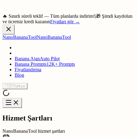
🔥 Sınırlı süreli teklif — Tüm planlarda indirim!
|
🎁 Şimdi kaydolun
ve ücretsiz kredi kazanın
Fiyatları gör
→
NanoBananaTool
NanoBananaTool
Banana Ajan
Auto Pilot
Banana Prompts
12K+ Prompts
Fiyatlandırma
Blog
🇹🇷
Türkçe
Hizmet Şartları
NanoBananaTool hizmet şartları