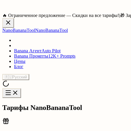
🔥 Ограниченное предложение — Скидки на все тарифы!
|
🎁 За
NanoBananaTool
NanoBananaTool
Banana Агент
Auto Pilot
Banana Промпты
12K+ Prompts
Цены
Блог
🇷🇺
Русский
Тарифы NanoBananaTool