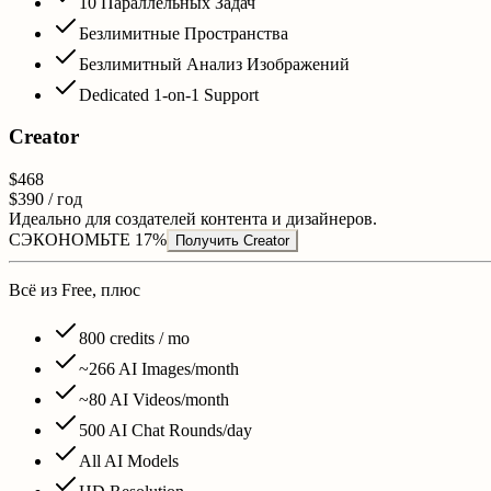
10 Параллельных Задач
Безлимитные Пространства
Безлимитный Анализ Изображений
Dedicated 1-on-1 Support
Creator
$468
$390
/ год
Идеально для создателей контента и дизайнеров.
СЭКОНОМЬТЕ 17%
Получить Creator
Всё из Free, плюс
800
credits / mo
~
266
AI Images/month
~
80
AI Videos/month
500
AI Chat Rounds/day
All AI Models