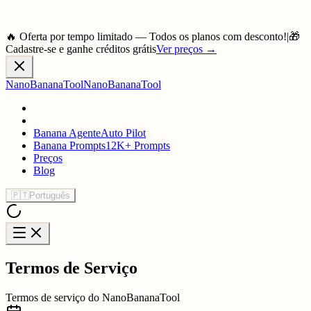
🔥 Oferta por tempo limitado — Todos os planos com desconto!
|
🎁
Cadastre-se e ganhe créditos grátis
Ver preços
→
NanoBananaTool
NanoBananaTool
Banana Agente
Auto Pilot
Banana Prompts
12K+ Prompts
Preços
Blog
🇵🇹
Português
Termos de Serviço
Termos de serviço do NanoBananaTool