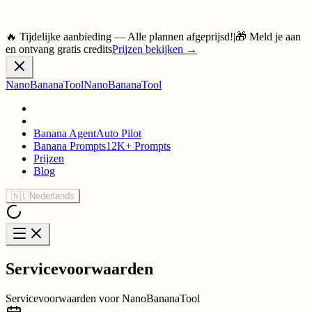
🔥 Tijdelijke aanbieding — Alle plannen afgeprijsd!
|
🎁 Meld je aan
en ontvang gratis credits
Prijzen bekijken
→
NanoBananaTool
NanoBananaTool
Banana Agent
Auto Pilot
Banana Prompts
12K+ Prompts
Prijzen
Blog
🇳🇱
Nederlands
Servicevoorwaarden
Servicevoorwaarden voor NanoBananaTool