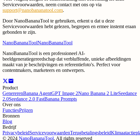
Servicevoorwaarden, neem contact met ons op via
support@nanobananatool.com
.
Door NanoBananaTool te gebruiken, erkent u dat u deze
Servicevoorwaarden hebt gelezen, begrepen en ermee instemt eraan
gebonden te zijn.
NanoBananaTool
NanoBananaTool
NanoBananaTool is een professioneel AI-
beeldgeneratiegereedschap dat verbluffende, unieke afbeeldingen
maakt van je beschrijvingen en referentiefoto's. Perfect voor
contentmakers, marketeers en ontwerpers.
Product
Genereren
Banana Agent
GPT Image 2
Nano Banana 2 Lite
Seedance
2.0
Seedance 2.0 Fast
Banana Prompts
Over ons
Functies
Prijzen
Bronnen
Blog
Bedrijf
Privacybeleid
Servicevoorwaarden
Terugbetalingsbeleid
Klimaatactiepl
©
2024
NanoBananaTool
, All rights reserved