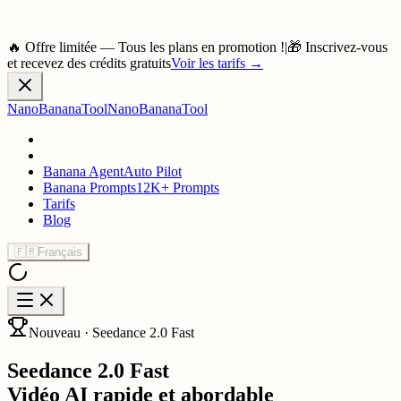
🔥 Offre limitée — Tous les plans en promotion !
|
🎁 Inscrivez-vous
et recevez des crédits gratuits
Voir les tarifs
→
NanoBananaTool
NanoBananaTool
Banana Agent
Auto Pilot
Banana Prompts
12K+ Prompts
Tarifs
Blog
🇫🇷
Français
Nouveau · Seedance 2.0 Fast
Seedance 2.0 Fast
Vidéo AI rapide et abordable