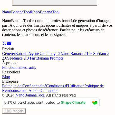
NanoBananaTool
NanoBananaTool
NanoBananaTool est un outil professionnel de génération d'images
par IA qui crée des images époustouflantes et uniques à partir de vos
descriptions et photos de référence. Parfait pour les créateurs de
contenu, les marketeurs et les designers.
Produit
Générer
Banana Agent
GPT Image 2
Nano Banana 2 Lite
Seedance
2.0
Seedance 2.0 Fast
Banana Prompts
À propos
Fonctionnalités
Tarifs
Ressources
Blog
Entreprise
Politique de Confidentialité
Conditions d'Utilisation
Politique de
Remboursement
Action Climatique
©
2024
NanoBananaTool
, All rights reserved
🇫🇷
Français