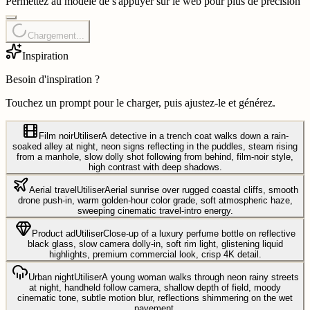
Permettez au modèle de s'appuyer sur le web pour plus de précision
Chargement...
Inspiration
Besoin d'inspiration ?
Touchez un prompt pour le charger, puis ajustez-le et générez.
Film noir
Utiliser
A detective in a trench coat walks down a rain-
soaked alley at night, neon signs reflecting in the puddles, steam rising
from a manhole, slow dolly shot following from behind, film-noir style,
high contrast with deep shadows.
Aerial travel
Utiliser
Aerial sunrise over rugged coastal cliffs, smooth
drone push-in, warm golden-hour color grade, soft atmospheric haze,
sweeping cinematic travel-intro energy.
Product ad
Utiliser
Close-up of a luxury perfume bottle on reflective
black glass, slow camera dolly-in, soft rim light, glistening liquid
highlights, premium commercial look, crisp 4K detail.
Urban night
Utiliser
A young woman walks through neon rainy streets
at night, handheld follow camera, shallow depth of field, moody
cinematic tone, subtle motion blur, reflections shimmering on the wet
pavement.