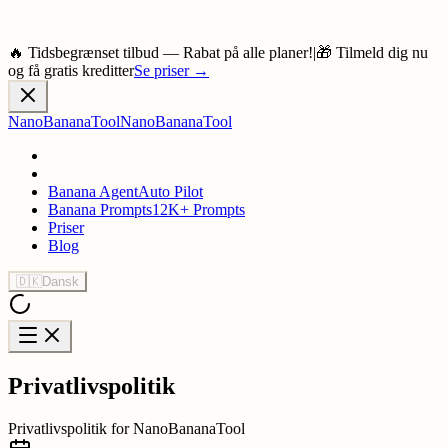
🔥 Tidsbegrænset tilbud — Rabat på alle planer!
|
🎁 Tilmeld dig nu
og få gratis kreditter
Se priser
→
NanoBananaTool
NanoBananaTool
Banana Agent
Auto Pilot
Banana Prompts
12K+ Prompts
Priser
Blog
🇩🇰
Dansk
Privatlivspolitik
Privatlivspolitik for NanoBananaTool