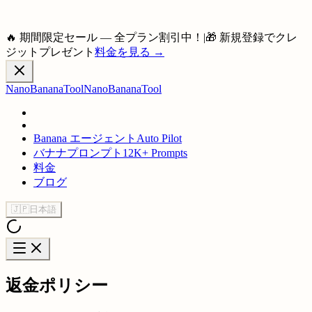
🔥 期間限定セール — 全プラン割引中！
|
🎁 新規登録でクレ
ジットプレゼント
料金を見る
→
NanoBananaTool
NanoBananaTool
Banana エージェント
Auto Pilot
バナナプロンプト
12K+ Prompts
料金
ブログ
🇯🇵
日本語
返金ポリシー