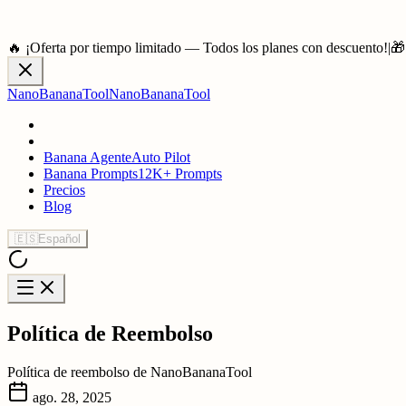
🔥 ¡Oferta por tiempo limitado — Todos los planes con descuento!
|
🎁
NanoBananaTool
NanoBananaTool
Banana Agente
Auto Pilot
Banana Prompts
12K+ Prompts
Precios
Blog
🇪🇸
Español
Política de Reembolso
Política de reembolso de NanoBananaTool
ago. 28, 2025