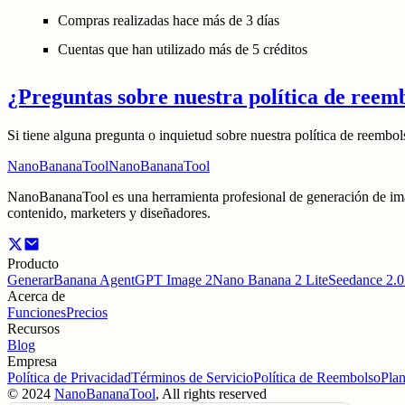
Compras realizadas hace más de 3 días
Cuentas que han utilizado más de 5 créditos
¿Preguntas sobre nuestra política de reem
Si tiene alguna pregunta o inquietud sobre nuestra política de reembo
NanoBananaTool
NanoBananaTool
NanoBananaTool es una herramienta profesional de generación de imáge
contenido, marketers y diseñadores.
Producto
Generar
Banana Agent
GPT Image 2
Nano Banana 2 Lite
Seedance 2.0
Acerca de
Funciones
Precios
Recursos
Blog
Empresa
Política de Privacidad
Términos de Servicio
Política de Reembolso
Plan
©
2024
NanoBananaTool
, All rights reserved