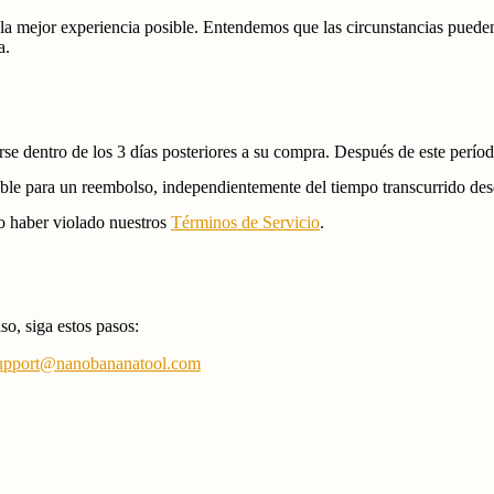
a mejor experiencia posible. Entendemos que las circunstancias pueden
a.
rse dentro de los
3 días
posteriores a su compra. Después de este perío
gible para un reembolso, independientemente del tiempo transcurrido de
o haber violado nuestros
Términos de Servicio
.
so, siga estos pasos:
upport@nanobananatool.com